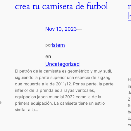
crea tu camiseta de futbol
Nov 10, 2023
—
istern
por
en
Uncategorized
El patrón de la camiseta es geométrico y muy sutil,
siguiendo la parte superior una especie de zigzag
H
que recuerda a la de 2011/12. Por su parte, la parte
i
inferior de la prenda es a rayas veritcales,
J
equipacion japon mundial 2022 como la de la
Z
e
primera equipación. La camiseta tiene un estilo
S
similar a la…
h
c
c