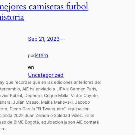
mejores camisetas futbol
historia
Sep 21, 2023
—
istern
por
en
Uncategorized
ay que recordar que en las ediciones anteriores del
ntercambio, AIE ha enviado a LIPA a Carmen París,
avier Rubial, Depedro, Coque Malla, Víctor Coyote,
ahara, Julián Maeso, Maika Makovski, Jacobo
erra, Diego García “El Twanguero”, equipacion
olanda 2022 Juán Zelada o Soledad Vélez. En el
aso de BIME Bogotá, equipacion japon AIE contará
on…