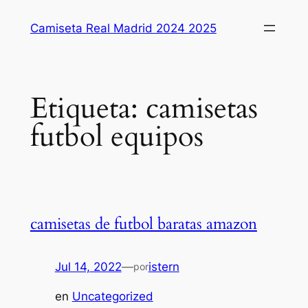
Saltar
Camiseta Real Madrid 2024 2025
al
contenido
Etiqueta:
camisetas
futbol equipos
camisetas de futbol baratas amazon
Jul 14, 2022
—
istern
por
en
Uncategorized