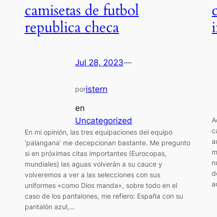
camisetas de futbol
republica checa
Jul 28, 2023
—
istern
por
en
Uncategorized
A
c
En mi opinión, las tres equipaciones del equipo
a
‘palangana’ me decepcionan bastante. Me pregunto
m
si en próximas citas importantes (Eurocopas,
n
mundiales) las aguas volverán a su cauce y
d
volveremos a ver a las selecciones con sus
a
uniformes «como Dios manda», sobre todo en el
caso de los pantalones, me refiero: España con su
pantalón azul,…