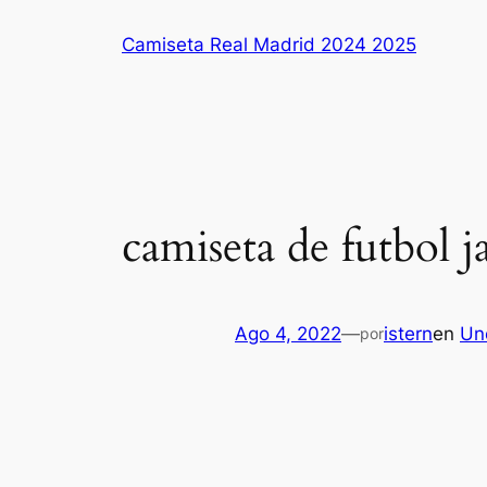
Saltar
Camiseta Real Madrid 2024 2025
al
contenido
camiseta de futbol 
Ago 4, 2022
—
istern
en
Un
por