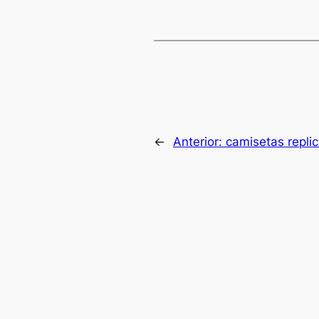
←
Anterior:
camisetas replic