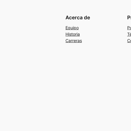
Acerca de
P
Equipo
Po
Historia
T
Carreras
C