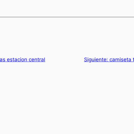
as estacion central
Siguiente:
camiseta t