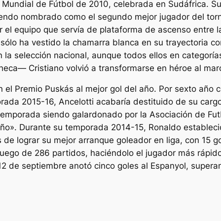
 Mundial de Fútbol de 2010, celebrada en Sudáfrica. Su
iendo nombrado como el segundo mejor jugador del tor
 el equipo que servía de plataforma de ascenso entre la
ue sólo ha vestido la chamarra blanca en su trayectoria 
 la selección nacional, aunque todos ellos en categoría
heca— Cristiano volvió a transformarse en héroe al marc
n el Premio Puskás al mejor gol del año. Por sexto año
da 2015-16, Ancelotti acabaría destituido de su cargo a
 temporada siendo galardonado por la Asociación de Futb
año». Durante su temporada 2014-15, Ronaldo estableci
de lograr su mejor arranque goleador en liga, con 15 go
luego de 286 partidos, haciéndolo el jugador más rápido
12 de septiembre anotó cinco goles al Espanyol, super