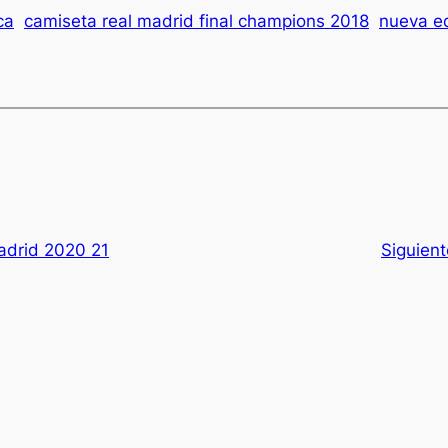
ca
camiseta real madrid final champions 2018
nueva eq
adrid 2020 21
Siguien