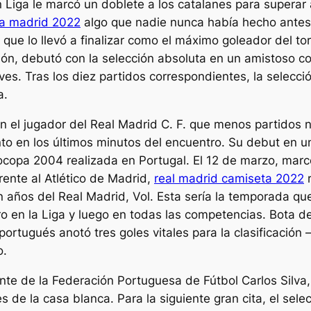
 Liga le marcó un doblete a los catalanes para superar 
a madrid 2022
algo que nadie nunca había hecho antes. E
2, que lo llevó a finalizar como el máximo goleador del 
ón, debutó con la selección absoluta en un amistoso con
es. Tras los diez partidos correspondientes, la selecci
a.
 el jugador del Real Madrid C. F. que menos partidos nec
o en los últimos minutos del encuentro. Su debut en un 
rocopa 2004 realizada en Portugal. El 12 de marzo, marcó
frente al Atlético de Madrid,
real madrid camiseta 2022
r
ien años del Real Madrid, Vol. Esta sería la temporada 
o en la Liga y luego en todas las competencias. Bota de 
el portugués anotó tres goles vitales para la clasificaci
o.
nte de la Federación Portuguesa de Fútbol Carlos Silva
 de la casa blanca. Para la siguiente gran cita, el sel