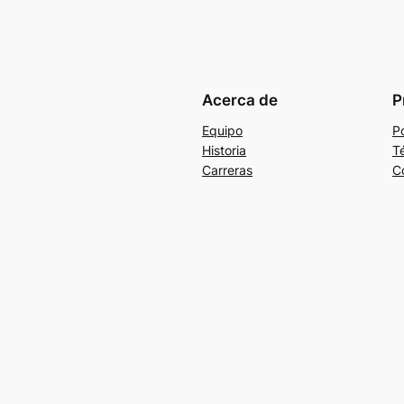
Acerca de
P
Equipo
Po
Historia
T
Carreras
C