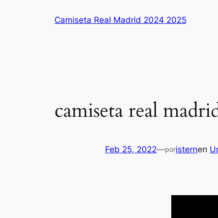
Saltar
Camiseta Real Madrid 2024 2025
al
contenido
camiseta real madri
Feb 25, 2022
—
istern
en
U
por