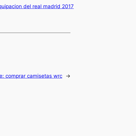
uipacion del real madrid 2017
te:
comprar camisetas wrc
→