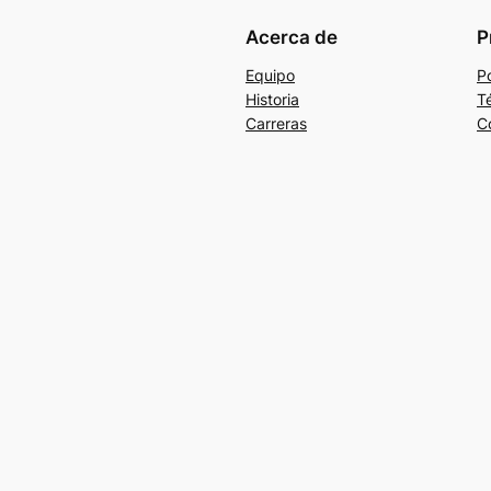
Acerca de
P
Equipo
Po
Historia
T
Carreras
C