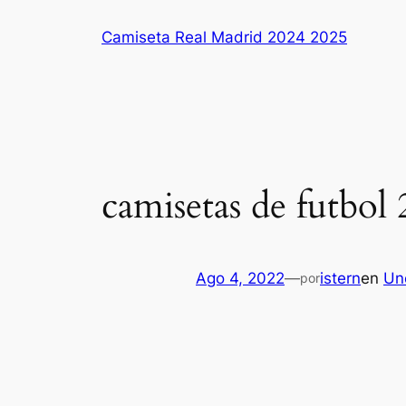
Saltar
Camiseta Real Madrid 2024 2025
al
contenido
camisetas de futbol
Ago 4, 2022
—
istern
en
Un
por