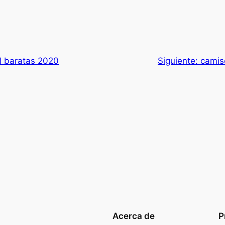
l baratas 2020
Siguiente:
camise
Acerca de
P