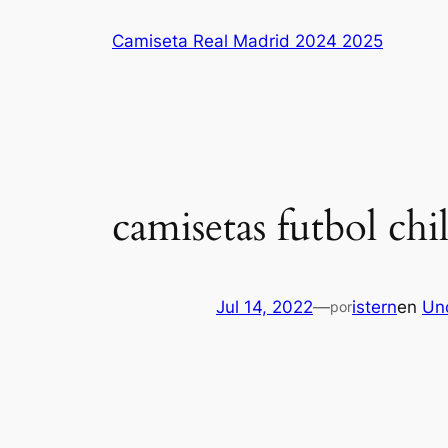
Saltar
Camiseta Real Madrid 2024 2025
al
contenido
camisetas futbol ch
Jul 14, 2022
—
istern
en
Un
por