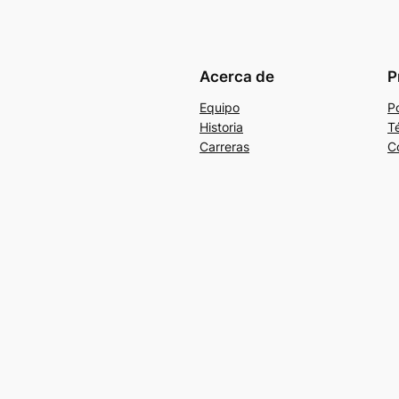
Acerca de
P
Equipo
Po
Historia
T
Carreras
C