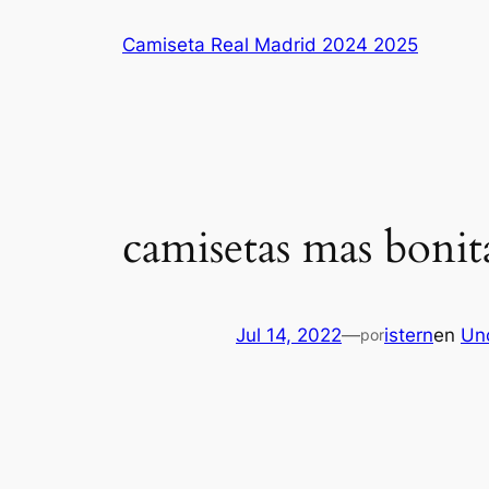
Saltar
Camiseta Real Madrid 2024 2025
al
contenido
camisetas mas bonita
Jul 14, 2022
—
istern
en
Un
por