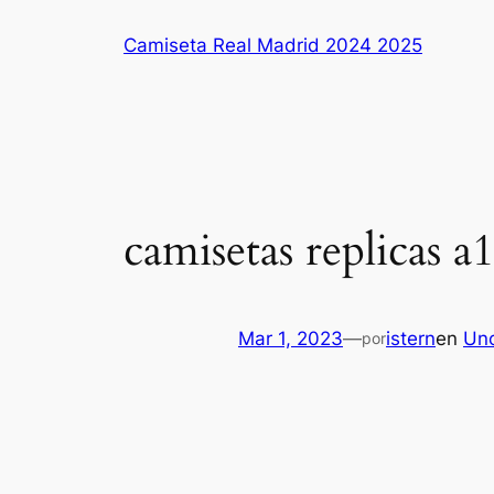
Saltar
Camiseta Real Madrid 2024 2025
al
contenido
camisetas replicas a1
Mar 1, 2023
—
istern
en
Unc
por