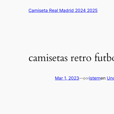
Saltar
Camiseta Real Madrid 2024 2025
al
contenido
camisetas retro futb
Mar 1, 2023
—
istern
en
Unc
por