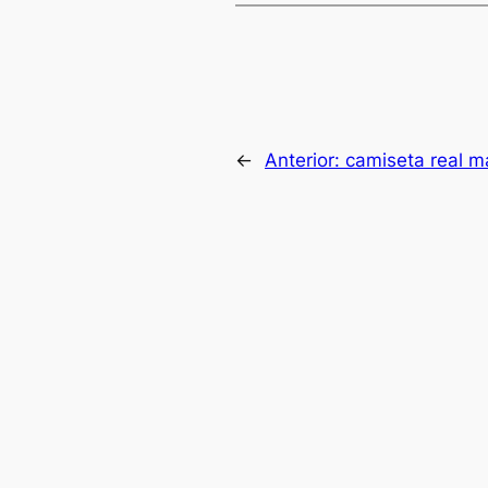
←
Anterior:
camiseta real ma