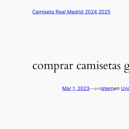
Saltar
Camiseta Real Madrid 2024 2025
al
contenido
comprar camisetas 
Mar 1, 2023
—
istern
en
Unc
por