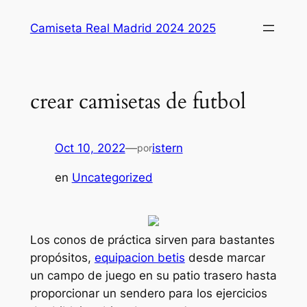
Saltar
Camiseta Real Madrid 2024 2025
al
contenido
crear camisetas de futbol
Oct 10, 2022
—
istern
por
en
Uncategorized
Los conos de práctica sirven para bastantes
propósitos,
equipacion betis
desde marcar
un campo de juego en su patio trasero hasta
proporcionar un sendero para los ejercicios