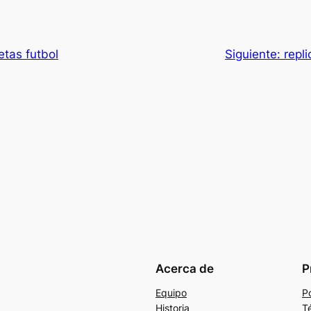
etas futbol
Siguiente:
repl
Acerca de
P
Equipo
Po
Historia
T