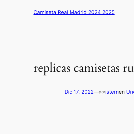
Saltar
Camiseta Real Madrid 2024 2025
al
contenido
replicas camisetas r
Dic 17, 2022
—
istern
en
Un
por